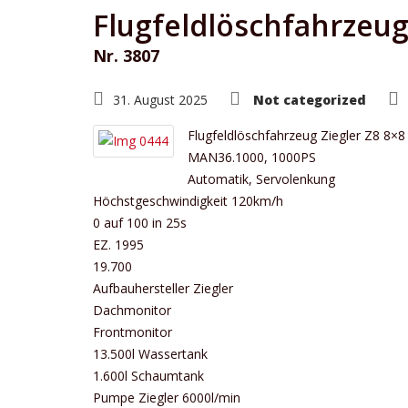
Flugfeldlöschfahrzeug
Nr. 3807
31. August 2025
Not categorized
Flugfeldlöschfahrzeug Ziegler Z8 8×8
MAN36.1000, 1000PS
Automatik, Servolenkung
Höchstgeschwindigkeit 120km/h
0 auf 100 in 25s
EZ. 1995
19.700
Aufbauhersteller Ziegler
Dachmonitor
Frontmonitor
13.500l Wassertank
1.600l Schaumtank
Pumpe Ziegler 6000l/min