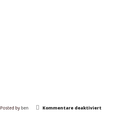
für
Posted by
ben
Kommentare deaktiviert
LHF16
MAN
L2000