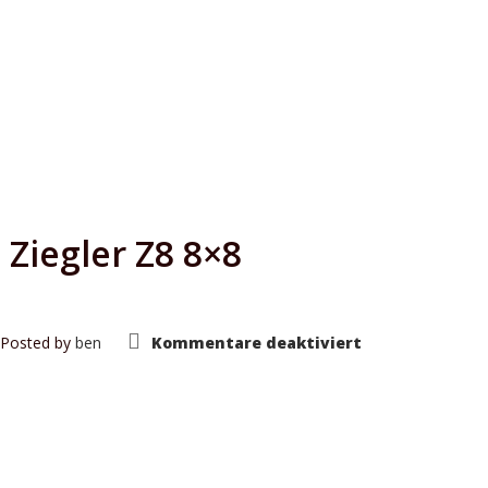
 Ziegler Z8 8×8
für
Posted by
ben
Kommentare deaktiviert
Flugfeldlöschf
Ziegler
Z8
8×8