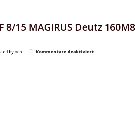
F 8/15 MAGIRUS Deutz 160M
für
sted by
ben
Kommentare deaktiviert
Tanklöschfahrze
TLF
8/15
MAGIRUS
Deutz
160M8