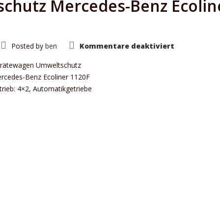
chutz Mercedes-Benz Ecolin
für
Posted by
ben
Kommentare deaktiviert
Gerätewage
Umweltsch
Mercedes-
rätewagen Umweltschutz
Benz
rcedes-Benz Ecoliner 1120F
Ecoliner
1120F
trieb: 4×2, Automatikgetriebe