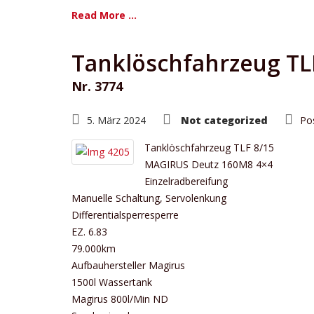
Read More ...
Tanklöschfahrzeug TL
Nr. 3774
5. März 2024
Not categorized
Po
Tanklöschfahrzeug TLF 8/15
MAGIRUS Deutz 160M8 4×4
Einzelradbereifung
Manuelle Schaltung, Servolenkung
Differentialsperresperre
EZ. 6.83
79.000km
Aufbauhersteller Magirus
1500l Wassertank
Magirus 800l/Min ND