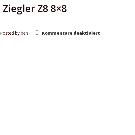
 Ziegler Z8 8×8
für
Posted by
ben
Kommentare deaktiviert
Flugfeldlöschf
Ziegler
Z8
8×8