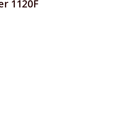
er 1120F
n
utz