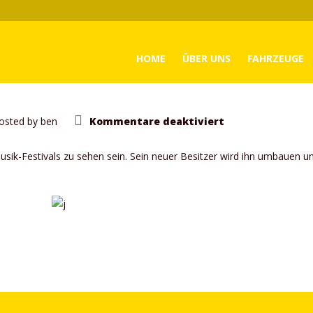
HOME
ÜBER UNS
FAHRZEUGE
für
osted by
ben
Kommentare deaktiviert
Fahrzeugverkau
-Festivals zu sehen sein. Sein neuer Besitzer wird ihn umbauen und