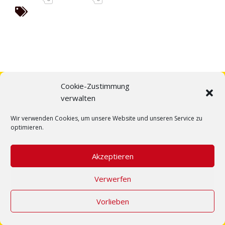
Cookie-Zustimmung
verwalten
Wir verwenden Cookies, um unsere Website und unseren Service zu
optimieren.
Akzeptieren
Verwerfen
Home
Über uns
Fahrzeuge
Team
Kontakt
Impressum
Datenschutz
Cookie-Richtlinie
Vorlieben