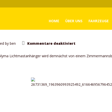
HOME
ÜBER UNS
FAHRZEUGE
für
ed by
ben
Kommentare deaktiviert
Fahrzeugverkauf
r Polyma Lichtmastanhänger wird demnächst von einem Zimmermannsbe