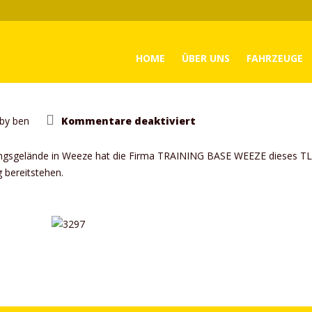
HOME
ÜBER UNS
FAHRZEUGE
für
by
ben
Kommentare deaktiviert
Fahrzeugverkauf
ingsgelände in Weeze hat die Firma TRAINING BASE WEEZE dieses TLF 
 bereitstehen.