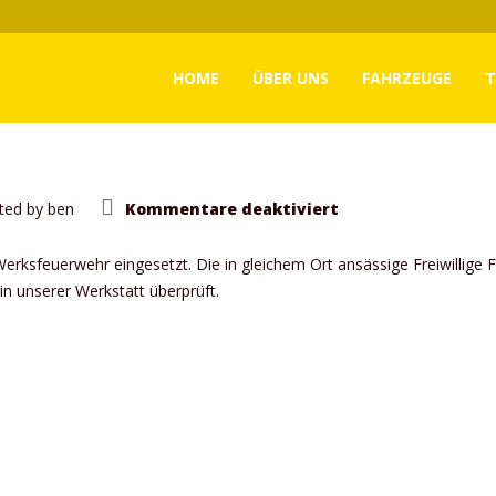
HOME
ÜBER UNS
FAHRZEUGE
T
für
ted by
ben
Kommentare deaktiviert
Fahrzeugverkauf
rksfeuerwehr eingesetzt. Die in gleichem Ort ansässige Freiwillige F
in unserer Werkstatt überprüft.