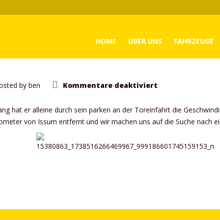
HOME
ÜBER UNS
FAHRZEUGE
für
osted by
ben
Kommentare deaktiviert
Fahrzeugverkau
ang hat er alleine durch sein parken an der Toreinfahrt die Geschwind
ilometer von Issum entfernt und wir machen uns auf die Suche nach 