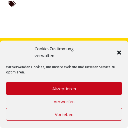
Cookie-Zustimmung
verwalten
Wir verwenden Cookies, um unsere Website und unseren Service zu
optimieren.
Akzeptieren
Verwerfen
Home
Über uns
Fahrzeuge
Team
Kontakt
Impressum
Datenschutz
Cookie-Richtlinie
Vorlieben