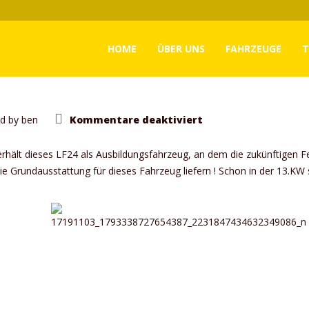
HOME
ÜBER UNS
FAHRZEUGE
T
für
d by
ben
Kommentare deaktiviert
Fahrzeugverkauf
erhält dieses LF24 als Ausbildungsfahrzeug, an dem die zukünftigen
e Grundausstattung für dieses Fahrzeug liefern ! Schon in der 13.KW s