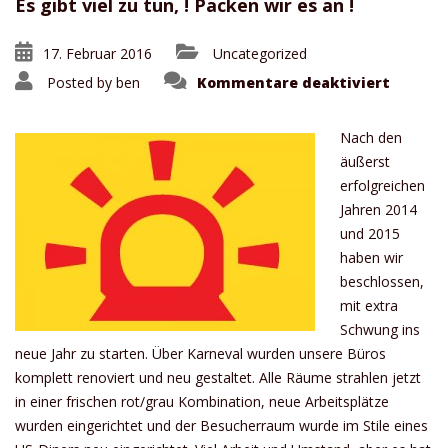
Es gibt viel zu tun, ! Packen wir es an !
17. Februar 2016
Uncategorized
für
Posted by
ben
Kommentare deaktiviert
GROSSE
RENOVI
2016
Nach den
äußerst
erfolgreichen
Jahren 2014
und 2015
haben wir
beschlossen,
mit extra
Schwung ins
neue Jahr zu starten. Über Karneval wurden unsere Büros
komplett renoviert und neu gestaltet. Alle Räume strahlen jetzt
in einer frischen rot/grau Kombination, neue Arbeitsplätze
wurden eingerichtet und der Besucherraum wurde im Stile eines