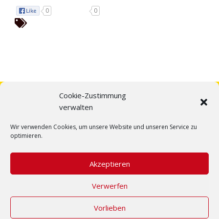
0
0
Cookie-Zustimmung
verwalten
Wir verwenden Cookies, um unsere Website und unseren Service zu
optimieren.
Akzeptieren
Verwerfen
Home
Über uns
Fahrzeuge
Team
Kontakt
Impressum
Datenschutz
Cookie-Richtlinie
Vorlieben