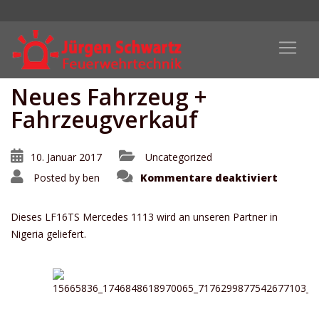
Neues Fahrzeug +
Fahrzeugverkauf
10. Januar 2017
Uncategorized
für
Posted by
ben
Kommentare deaktiviert
Neues
Fahrze
+
Fahrze
Dieses LF16TS Mercedes 1113 wird an unseren Partner in
Nigeria geliefert.