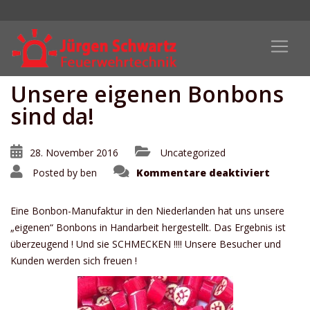
Unsere eigenen Bonbons
sind da!
28. November 2016
Uncategorized
für
Posted by
ben
Kommentare deaktiviert
Unsere
eigene
Bonbon
sind
Eine Bonbon-Manufaktur in den Niederlanden hat uns unsere
da!
„eigenen“ Bonbons in Handarbeit hergestellt. Das Ergebnis ist
überzeugend ! Und sie SCHMECKEN !!!! Unsere Besucher und
Kunden werden sich freuen !