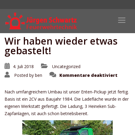
Wir haben wieder etwas
gebastelt!
4. Juli 2018
Uncategorized
für
Posted by
ben
Kommentare deaktiviert
Wir
haben
wieder
etwas
Nach umfangreichem Umbau ist unser Enten-Pickup jetzt fertig.
gebaste
Basis ist ein 2CV aus Baujahr 1984. Die Ladefläche wurde in der
eigenen Werkstatt gefertigt. Die Ladung, 3 Heineken Sub-
Zapfanlagen, ist auch schon betriebsbereit.